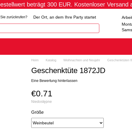
estellwert beträgt 300 EUR. Kostenloser Versand
Der Ort, an dem Ihre Party startet
Arbei
h Sie zurückrufen?
Monta
Sams
Heim
Katalog
Weihnachten und Neujahr
Geschenktüten 
Geschenktüte 1872JD
Eine Bewertung hinterlassen
€0.71
Niedostępne
Größe