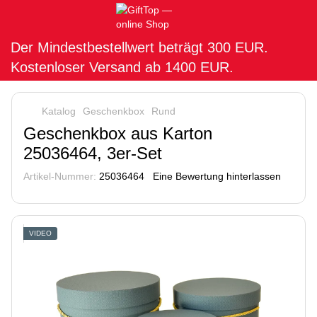
Der Mindestbestellwert beträgt 300 EUR.
Kostenloser Versand ab 1400 EUR.
Katalog
Geschenkbox
Rund
Geschenkbox aus Karton
25036464, 3er-Set
Artikel-Nummer:
25036464
Eine Bewertung hinterlassen
VIDEO