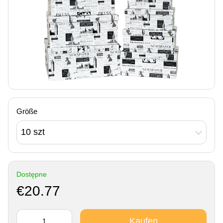
Größe
10 szt
Dostępne
€20.77
Kaufen