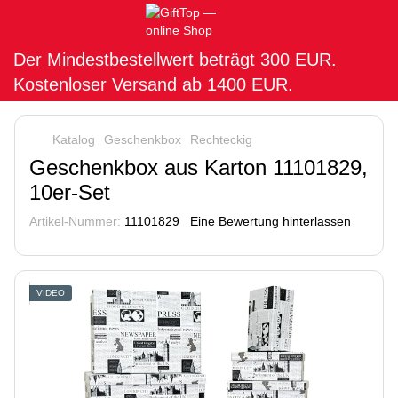
Der Mindestbestellwert beträgt 300 EUR.
Kostenloser Versand ab 1400 EUR.
Katalog
Geschenkbox
Rechteckig
Geschenkbox aus Karton 11101829,
10er-Set
Artikel-Nummer:
11101829
Eine Bewertung hinterlassen
VIDEO