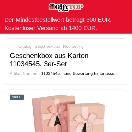
Der Mindestbestellwert beträgt 300 EUR.
Kostenloser Versand ab 1400 EUR.
Katalog
Geschenkbox
Rechteckig
Geschenkbox aus Karton
11034545, 3er-Set
Artikel-Nummer:
11034545
Eine Bewertung hinterlassen
VIDEO