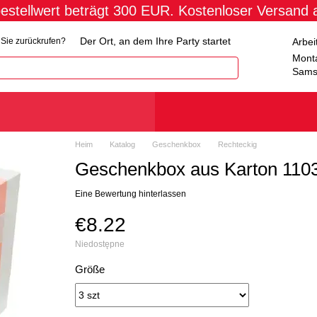
estellwert beträgt 300 EUR. Kostenloser Versand
Der Ort, an dem Ihre Party startet
Arbei
h Sie zurückrufen?
Monta
Sams
Heim
Katalog
Geschenkbox
Rechteckig
Geschenkbox aus Karton 1103
Eine Bewertung hinterlassen
€8.22
Niedostępne
Größe