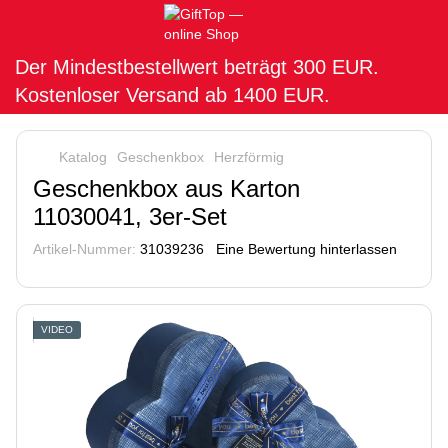
Der Mindestbestellwert beträgt 300 EUR.
Kostenloser Versand ab 1400 EUR.
Katalog
Geschenkbox
Herzförmig
Geschenkbox aus Karton
11030041, 3er-Set
Artikel-Nummer:
31039236
Eine Bewertung hinterlassen
VIDEO