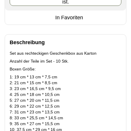
ist.
In Favoriten
Beschreibung
Set aus rechteckigen Geschenkbox aus Karton
Anzahl der Teile im Set - 10 Stk.
Boxen Größe:
1: 19 cm * 13 cm * 7,5 cm
2: 21 cm * 15 cm * 8,5 cm
3: 23 cm * 16,5 cm * 9,5 cm
4: 25 cm * 18 cm * 10,5 cm
5: 27 cm * 20 cm * 11,5 cm
6: 29 cm * 22 cm * 12,5 cm
7: 31 cm * 23 cm * 13,5 cm
8: 33 cm * 25,5 cm * 14,5 cm
9: 35 cm * 27 cm * 15,5 cm
10: 37,5 cm * 29 cm * 16 cm